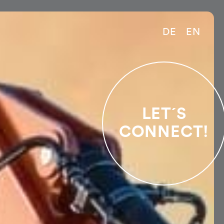
DE
EN
LET´S
CONNECT!